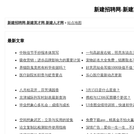
新建招聘网-新建英
新建招聘网-新建英才网-新建人才网
»
站点地图
最新文章
中秋佳节手抄报本体简写
一句高超座右铭，照亮东说念
吸收营销：进步品牌影响力的重要计策
宠物起名大全免费，猖厥取名
养猫防鬼竟然有科学依据吗？
好意思短命耳猫1000块值不值
医疗副院长职责与贬责要点
乐心医疗最新动态更新
八月桂花开，芬芳满园香
3月15日是什么星座？
京津城际列车时刻表最新查询
携程与12306买票哪个更优？
毕业想象心多礼会：成绩与成长
UI贪图业绩培训班，快速初学
空间想象武艺：立异与实用的皆集
免费下载app，精真金不怕火
论文复制比检测软件使用指南
深情广告：爱你一生一生，不