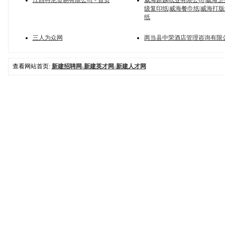
江西特尼贸易有限公司 - 首页
威海超越纸业有限公司|威海卫
级复印纸|威海餐巾纸|威海打版
纸
三人为众网
两当县中荣酒店管理咨询有限
查看网站首页:
新建招聘网-新建英才网-新建人才网