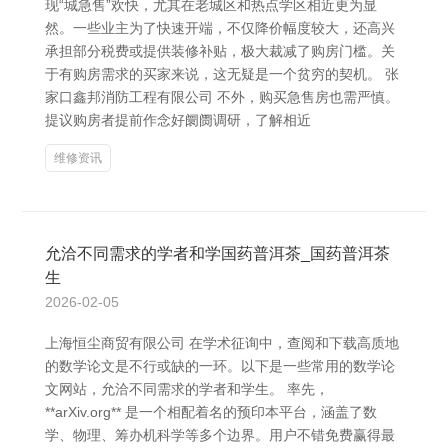
现“城急售”欢快，尤其在老城区和热点学区相近更为显
然。一些业主为了快速开端，不仅降价幅度较大，还高兴
承担部分税费或提供装修补贴，极大裁减了购房门槛。关
于有购房需求的买家来说，这无疑是一个贫穷的契机。 张
家口鑫邦消防工程有限公司 不外，购买急售房也需严慎。
提议购房者提前作念好阛阓调研，了解相近
维修资讯
允洽不同需求的学者和学国药普洱茶_国药普洱茶
生
2026-02-05
上海恒尘商贸有限公司 在学术征询中，查阅和下载高质地
的数学论文是不行或缺的一环。以下是一些常用的数学论
文网站，允洽不同需求的学者和学生。 率先，
**arXiv.org** 是一个相配着名的预印本平台，涵盖了数
学、物理、筹办机科学等多个边界。用户不错免费赢得最