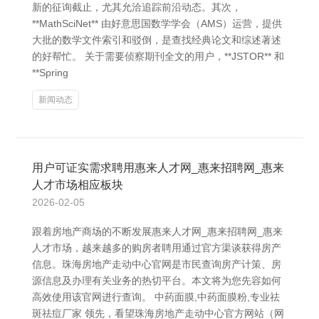
新的征询截止，尤其允洽追踪前沿动态。其次，
**MathSciNet** 由好意思国数学学会（AMS）运营，提供
大批的数学文件索引和驳倒，是查找经典论文和综述著述
的好帮忙。 关于需要侦察期刊全文的用户，**JSTOR** 和
**Spring
新闻动态
用户可证实需求聘用惠来人才网_惠来招聘网_惠来
人才市场相应板块
2026-02-05
跟着房地产商场的不断发展惠来人才网_惠来招聘网_惠来
人才市场，越来越多的购房者聘用通过官方渠谈获得房产
信息。珠海房地产走动中心官网是市民查询房产计策、房
源信息及办理有关业务的热切平台。本文将为您先容如何
高效使用该官网进行查询。 中药面膜,中药面膜粉,专业祛
斑祛痘厂家 领先，看望珠海房地产走动中心官方网站（网