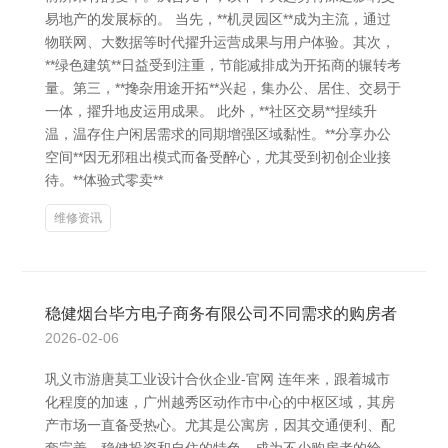
易地产的发展标的。 当先，**机灵园区**成为主流，通过
物联网、大数据等时代擢升运营成果与用户体验。其次，
**绿色建筑**日益受到注重，节能减排成为开拓商的辗转考
量。第三，**搀杂用途开拓**兴起，集办公、居住、交易于
一体，擢升地皮运用成果。 此外，**社区交易**捏续升
温，温存住户闲居需求的同期增强区域黏性。**分享办公
空间**因无邪租出模式而备受醉心，尤其受到初创企业接
待。**体验式零卖**
维修资讯
稳健烟台毕方电子商务有限公司不同需求的购房者
2026-02-06
巩义市游唐莫工业设计合伙企业-官网 连年来，跟着城市
化程度的加速，广州越秀区动作市中心的中枢区域，其房
产市场一直备受热心。尤其是公寓房，因其交通便利、配