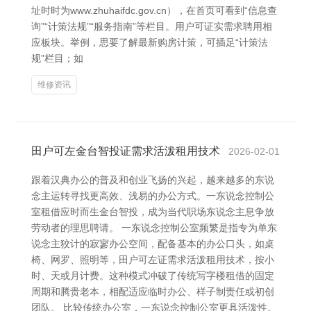
址时时为www.zhuhaifdc.gov.cn），在首页可看到“信息查
询”“计策法规”“服务指南”等栏目。用户可证实需求聘用相
应板块。举例，思要了解最新购房计策，可插足“计策法
规”栏目；如
维修资讯
田户可左金台智投证需求活泼租用技术
2026-02-01
跟着汉典办公的普及和创业飞扬的兴起，越来越多的东说
念主运转寻找更高效、浅易的办公方式。一东说念控制公
室租借应时而生金台智投，成为当代职场东说念主息争放
劳动者的理思聘请。 一东说念控制公室频繁是指专为单东
说念主狡计的寂寥办公空间，配备基本的办公口头，如桌
椅、网罗、照明等，田户可左证需求活泼租用技术，按小
时、天或月计费。这种模式冲破了传统写字楼租借的固定
周期和腾贵老本，相配适应临时办公、样子制责任或初创
团队。 比较传统办公室，一东说念控制公室更具活泼性。