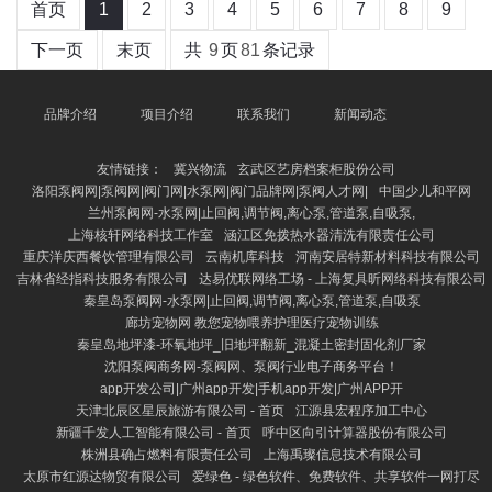
首页
1
2
3
4
5
6
7
8
9
下一页
末页
共
9
页
81
条记录
品牌介绍
项目介绍
联系我们
新闻动态
友情链接：
冀兴物流
玄武区艺房档案柜股份公司
洛阳泵阀网|泵阀网|阀门网|水泵网|阀门品牌网|泵阀人才网|
中国少儿和平网
兰州泵阀网-水泵网|止回阀,调节阀,离心泵,管道泵,自吸泵,
上海核轩网络科技工作室
涵江区免拨热水器清洗有限责任公司
重庆洋庆西餐饮管理有限公司
云南机库科技
河南安居特新材料科技有限公司
吉林省经指科技服务有限公司
达易优联网络工场 - 上海复具昕网络科技有限公司
秦皇岛泵阀网-水泵网|止回阀,调节阀,离心泵,管道泵,自吸泵
廊坊宠物网 教您宠物喂养护理医疗宠物训练
秦皇岛地坪漆-环氧地坪_旧地坪翻新_混凝土密封固化剂厂家
沈阳泵阀商务网-泵阀网、泵阀行业电子商务平台！
app开发公司|广州app开发|手机app开发|广州APP开
天津北辰区星辰旅游有限公司 - 首页
江源县宏程序加工中心
新疆千发人工智能有限公司 - 首页
呼中区向引计算器股份有限公司
株洲县确占燃料有限责任公司
上海禹璨信息技术有限公司
太原市红源达物贸有限公司
爱绿色 - 绿色软件、免费软件、共享软件一网打尽