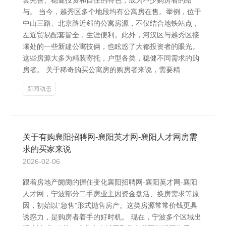
套完善、稳健投资和自住的特色，成为不少购房者的给
与。 当今，越秀区多个地段均有公寓房在售。举例，位于
中山三路、北京路近邻的公寓房源，不仅结合地铁站点，
左近贸易配套皆全，生涯便利。此外，河汉区与越秀区接
壤处的一些新建公寓技俩，也眩惑了大都投资者的眼光。
这些房源大多为精装寄托，户型各类，稳健不同需求的购
房者。 关于稀奇购买公寓房的购房者来说，需要精
新闻动态
关于有购襄阳招聘网-襄阳英才网-襄阳人才网房需
求的买家来说
2026-02-06
跟着房地产阛阓的握住变化襄阳招聘网-襄阳英才网-襄阳
人才网，宁波部分二手房业主因资金盘活、换房需求等原
因，初始以“急售”形式抛售房产。这类房源常常价钱更具
诱惑力，是购房者着手的好时机。 现在，宁波多个区域出