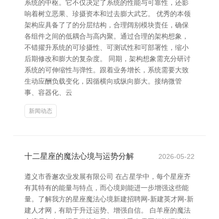
系统的中枢。它不仅决定了系统的性能与可靠性，还影
响着树立恶果、珍摄资本和过去膨大武艺。 优秀的本领
架构应具备了了的分层结构，合理阔别模块责任，确保
各组件之间的低耦合与高内聚。通过合理的架构想象，
不错擢升系统的可珍摄性、可测试性和可部署性，缩小
后期修改和膨大的复杂度。 同期，架构想象需充分研讨
系统的可伸缩性与弹性。跟着业务增长，系统需要大致
生动应酬负载变化，因循横向或纵向膨大。接纳微管
事、容器化、云
新闻动态
十二星座的魔法心境与运势分解
2026-05-22
遵义市香邂农业发展有限公司 在占星学中，每个星座齐
有其特有的能量与特点，而心境则能进一步增强这些能
量。了解我方的星座魔法心境新建招聘网-新建英才网-新
建人才网，有助于升迁运势、增强自信。 白羊座的魔法