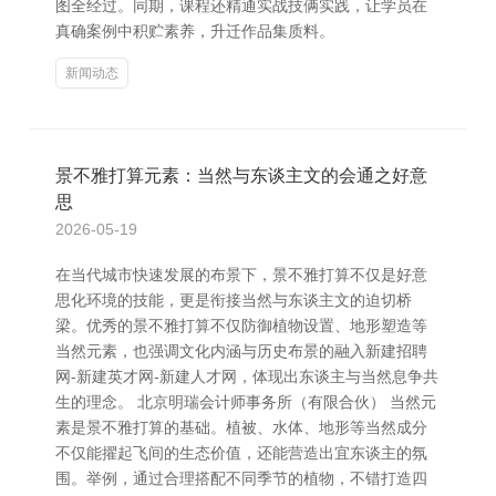
图全经过。同期，课程还精通实战技俩实践，让学员在
真确案例中积贮素养，升迁作品集质料。
新闻动态
景不雅打算元素：当然与东谈主文的会通之好意
思
2026-05-19
在当代城市快速发展的布景下，景不雅打算不仅是好意
思化环境的技能，更是衔接当然与东谈主文的迫切桥
梁。优秀的景不雅打算不仅防御植物设置、地形塑造等
当然元素，也强调文化内涵与历史布景的融入新建招聘
网-新建英才网-新建人才网，体现出东谈主与当然息争共
生的理念。 北京明瑞会计师事务所（有限合伙） 当然元
素是景不雅打算的基础。植被、水体、地形等当然成分
不仅能擢起飞间的生态价值，还能营造出宜东谈主的氛
围。举例，通过合理搭配不同季节的植物，不错打造四