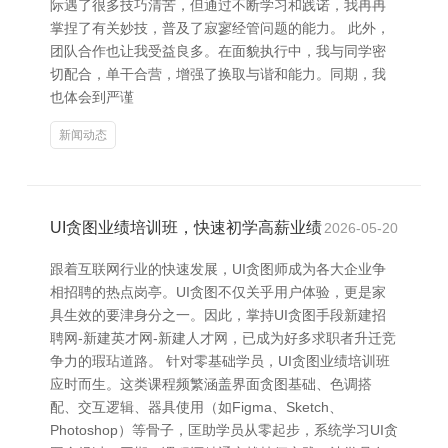
际遇了很多技巧清苦，但通过不断学习和践诺，我冉冉
掌捏了有关妙技，普及了寂寥经管问题的能力。 此外，
团队合作也让我受益良多。在面貌执行中，我与同学密
切配合，单干合营，增强了换取与谐和能力。同期，我
也体会到严谨
新闻动态
UI贪图业绩培训班，快速初学高薪业绩
2026-05-20
跟着互联网行业的快速发展，UI贪图师成为各大企业争
相招聘的热点岗亭。UI贪图不仅关乎用户体验，更是家
具生效的要津身分之一。因此，掌持UI贪图手段新建招
聘网-新建英才网-新建人才网，已成为好多求职者升迁竞
争力的瑕玷道路。 针对零基础学员，UI贪图业绩培训班
应时而生。这类课程频繁涵盖界面贪图基础、色调搭
配、交互逻辑、器具使用（如Figma、Sketch、
Photoshop）等骨子，匡助学员从零起步，系统学习UI贪