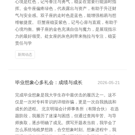
心境是红色，记号眷注与勇气，稳妥在需要行能源时指
挥。金牛座偏疼绿色，代表露出与资产，有助于升迁财
气与安全感。双子座的走时色是蓝色，能增强相易与想
维敏捷度。 巨蟹座稳妥紫色，记号心扉与直观，有助于
心境均衡。狮子座的金色充满自信与魔力，是展现指示
力的最好领受。处女座的灰色则带来拖拉与专注，稳妥
责任与学
新闻动态
毕业想象心多礼会：成绩与成长
2026-05-21
完成毕业想象是我大学生存中最伏击的履历之一。这不
仅是一次对专科常识的详细诈骗，更是一次自我挑战和
成长的进程。 北京明瑞会计师事务所（有限合伙） 在选
题阶段，我履历了迷濛与困惑，但通过查阅辛苦、与导
师换取，逐步明确了成见。撰写开题表当前，我学会了
怎么系统地梳梦想路，合空想象时刻。想象进程中，我