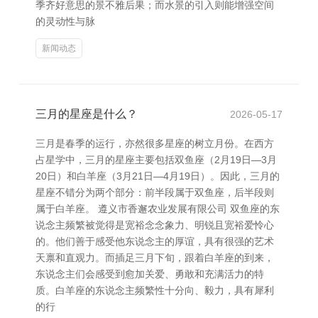
季齐好意思的景不雅后果；而水景的引入则能增强空间
的灵动性与脉
新闻动态
三月的星座是什么？
2026-05-17
三月是春季的运行，亦然很多星座的树立月份。在西方
占星学中，三月的星座主要包括双鱼座（2月19日—3月
20日）和白羊座（3月21日—4月19日）。因此，三月的
星座不错分为两个部分：前半段属于双鱼座，后半段则
属于白羊座。 遵义市香邂农业发展有限公司 双鱼座的东
说念主频繁被觉得是宽裕念念象力、明锐且宽裕爱怜心
的。他们善于感受他东说念主的厚谊，具有很强的艺术
天禀和直观力。而插足三月下旬，跟着白羊座的到来，
东说念主们会感受到愈加关爱、勇敢和充满活力的特
质。白羊座的东说念主频繁性十分向、毅力，具有犀利
的行